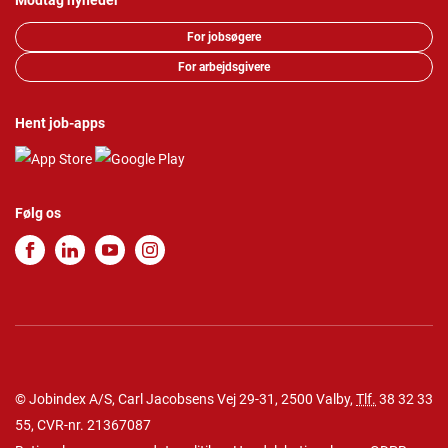
Modtag nyheder
For jobsøgere
For arbejdsgivere
Hent job-apps
Følg os
© Jobindex A/S, Carl Jacobsens Vej 29-31, 2500 Valby,
Tlf.
38 32 33
55
, CVR-nr. 21367087