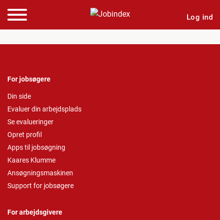
Log ind
For jobsøgere
Din side
Evaluer din arbejdsplads
Se evalueringer
Opret profil
Apps til jobsøgning
Kaares Klumme
Ansøgningsmaskinen
Support for jobsøgere
For arbejdsgivere