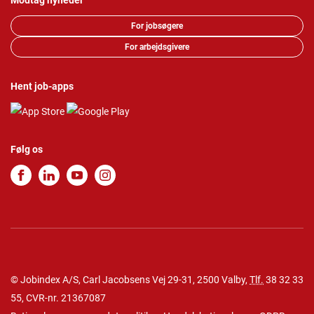
Modtag nyheder
For jobsøgere
For arbejdsgivere
Hent job-apps
Følg os
© Jobindex A/S, Carl Jacobsens Vej 29-31, 2500 Valby,
Tlf.
38 32 33
55
, CVR-nr. 21367087