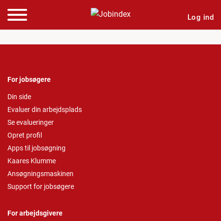
Log ind
For jobsøgere
Din side
Evaluer din arbejdsplads
Se evalueringer
Opret profil
Apps til jobsøgning
Kaares Klumme
Ansøgningsmaskinen
Support for jobsøgere
For arbejdsgivere