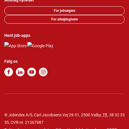
Modtag nyheder
For jobsøgere
For arbejdsgivere
Hent job-apps
Følg os
© Jobindex A/S, Carl Jacobsens Vej 29-31, 2500 Valby,
Tlf.
38 32 33
55
, CVR-nr. 21367087