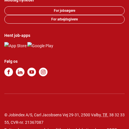
Modtag nyheder
For jobsøgere
For arbejdsgivere
Hent job-apps
Følg os
© Jobindex A/S, Carl Jacobsens Vej 29-31, 2500 Valby,
Tlf.
38 32 33
55
, CVR-nr. 21367087