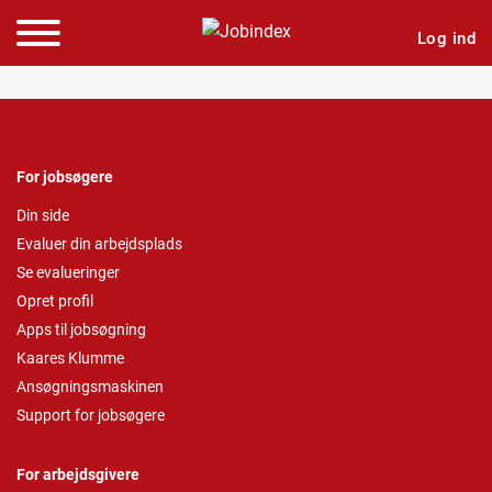
Log ind
For jobsøgere
Din side
Evaluer din arbejdsplads
Se evalueringer
Opret profil
Apps til jobsøgning
Kaares Klumme
Ansøgningsmaskinen
Support for jobsøgere
For arbejdsgivere