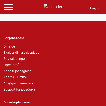
Log ind
For jobsøgere
Din side
Evaluer din arbejdsplads
Se evalueringer
Opret profil
Apps til jobsøgning
Kaares Klumme
Ansøgningsmaskinen
Support for jobsøgere
For arbejdsgivere