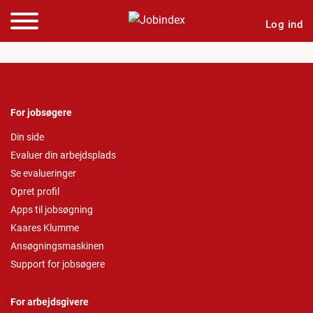
Log ind
For jobsøgere
Din side
Evaluer din arbejdsplads
Se evalueringer
Opret profil
Apps til jobsøgning
Kaares Klumme
Ansøgningsmaskinen
Support for jobsøgere
For arbejdsgivere