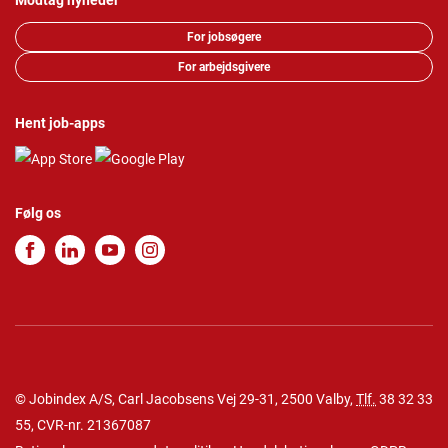
Modtag nyheder
For jobsøgere
For arbejdsgivere
Hent job-apps
Følg os
© Jobindex A/S, Carl Jacobsens Vej 29-31, 2500 Valby,
Tlf.
38 32 33
55
, CVR-nr. 21367087