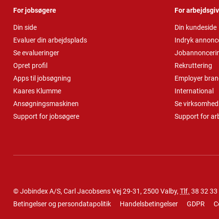
For jobsøgere
For arbejdsgi
Din side
Din kundeside
Evaluer din arbejdsplads
Indryk annonc
Se evalueringer
Jobannonceri
Opret profil
Rekruttering
Apps til jobsøgning
Employer bran
Kaares Klumme
International
Ansøgningsmaskinen
Se virksomheds
Support for jobsøgere
Support for ar
© Jobindex A/S, Carl Jacobsens Vej 29-31, 2500 Valby,
Tlf.
38 32 33
Betingelser og persondatapolitik
Handelsbetingelser
GDPR
C