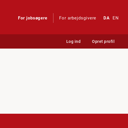
For jobsøgere
For arbejdsgivere
DA
EN
Log ind
Opret profil