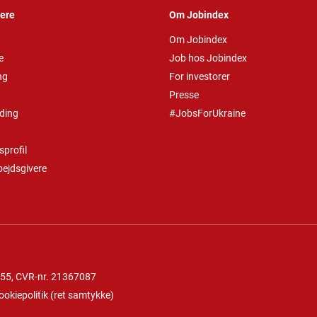
vere
Om Jobindex
Om Jobindex
e
Job hos Jobindex
ng
For investorer
Presse
ding
#JobsForUkraine
profil
bejdsgivere
 55
, CVR-nr. 21367087
ookiepolitik
(
ret samtykke
)