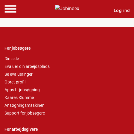
Log ind
For jobsøgere
Din side
Evaluer din arbejdsplads
Se evalueringer
Opret profil
Apps til jobsøgning
Kaares Klumme
Ansøgningsmaskinen
Support for jobsøgere
For arbejdsgivere