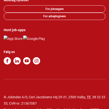
Modtag nyheder
For jobsøgere
For arbejdsgivere
Hent job-apps
Følg os
© Jobindex A/S, Carl Jacobsens Vej 29-31, 2500 Valby,
Tlf.
38 32 33
55
, CVR-nr. 21367087