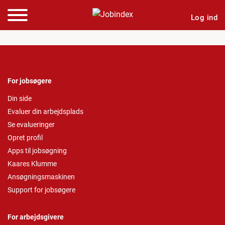
Log ind
For jobsøgere
Din side
Evaluer din arbejdsplads
Se evalueringer
Opret profil
Apps til jobsøgning
Kaares Klumme
Ansøgningsmaskinen
Support for jobsøgere
For arbejdsgivere