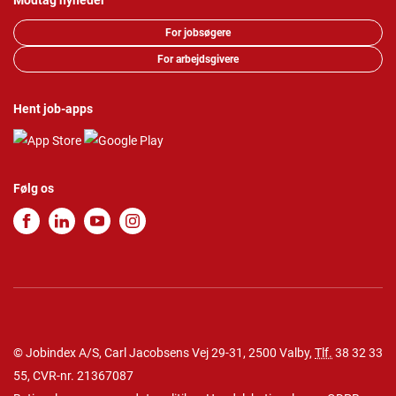
Modtag nyheder
For jobsøgere
For arbejdsgivere
Hent job-apps
Følg os
© Jobindex A/S, Carl Jacobsens Vej 29-31, 2500 Valby,
Tlf.
38 32 33
55
, CVR-nr. 21367087