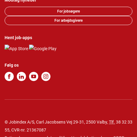
Modtag nyheder
For jobsøgere
For arbejdsgivere
Hent job-apps
Følg os
© Jobindex A/S, Carl Jacobsens Vej 29-31, 2500 Valby,
Tlf.
38 32 33
55
, CVR-nr. 21367087