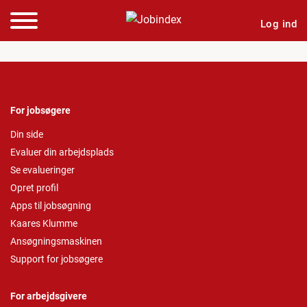
Log ind
For jobsøgere
Din side
Evaluer din arbejdsplads
Se evalueringer
Opret profil
Apps til jobsøgning
Kaares Klumme
Ansøgningsmaskinen
Support for jobsøgere
For arbejdsgivere