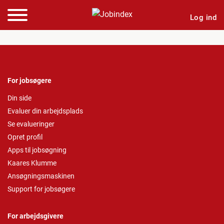
Log ind
For jobsøgere
Din side
Evaluer din arbejdsplads
Se evalueringer
Opret profil
Apps til jobsøgning
Kaares Klumme
Ansøgningsmaskinen
Support for jobsøgere
For arbejdsgivere