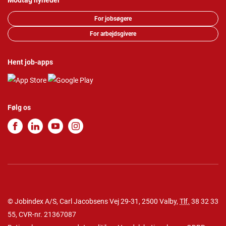
Modtag nyheder
For jobsøgere
For arbejdsgivere
Hent job-apps
Følg os
© Jobindex A/S, Carl Jacobsens Vej 29-31, 2500 Valby,
Tlf.
38 32 33
55
, CVR-nr. 21367087