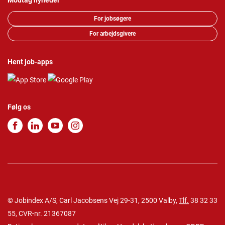
Modtag nyheder
For jobsøgere
For arbejdsgivere
Hent job-apps
Følg os
© Jobindex A/S, Carl Jacobsens Vej 29-31, 2500 Valby,
Tlf.
38 32 33
55
, CVR-nr. 21367087