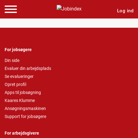
Log ind
For jobsøgere
Din side
Evaluer din arbejdsplads
Se evalueringer
Opret profil
Apps til jobsøgning
Kaares Klumme
Ansøgningsmaskinen
Support for jobsøgere
For arbejdsgivere