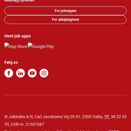
Modtag nyheder
For jobsøgere
For arbejdsgivere
Hent job-apps
Følg os
© Jobindex A/S, Carl Jacobsens Vej 29-31, 2500 Valby,
Tlf.
38 32 33
55
, CVR-nr. 21367087