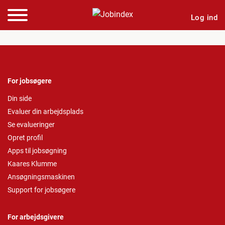
Log ind
For jobsøgere
Din side
Evaluer din arbejdsplads
Se evalueringer
Opret profil
Apps til jobsøgning
Kaares Klumme
Ansøgningsmaskinen
Support for jobsøgere
For arbejdsgivere