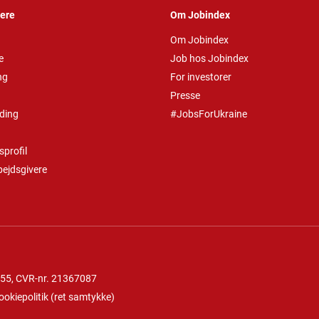
vere
Om Jobindex
Om Jobindex
e
Job hos Jobindex
ng
For investorer
Presse
ding
#JobsForUkraine
profil
bejdsgivere
 55
, CVR-nr. 21367087
ookiepolitik
(
ret samtykke
)