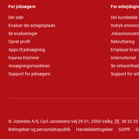
For jobsøgere
For arbejdsgi
Din side
Din kundeside
Evaluer din arbejdsplads
Indryk annonc
Se evalueringer
Jobannonceri
Opret profil
Rekruttering
Apps til jobsøgning
Employer bran
Kaares Klumme
International
Ansøgningsmaskinen
Se virksomheds
Support for jobsøgere
Support for ar
© Jobindex A/S, Carl Jacobsens Vej 29-31, 2500 Valby,
Tlf.
38 32 33
Betingelser og persondatapolitik
Handelsbetingelser
GDPR
C