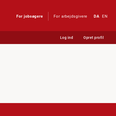
For jobsøgere
For arbejdsgivere
DA
EN
Log ind
Opret profil