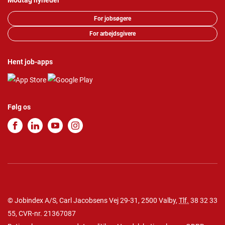
Modtag nyheder
For jobsøgere
For arbejdsgivere
Hent job-apps
Følg os
© Jobindex A/S, Carl Jacobsens Vej 29-31, 2500 Valby,
Tlf.
38 32 33
55
, CVR-nr. 21367087