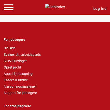
Log ind
For jobsøgere
Din side
Evaluer din arbejdsplads
Se evalueringer
Opret profil
Apps til jobsøgning
Kaares Klumme
Ansøgningsmaskinen
Support for jobsøgere
For arbejdsgivere