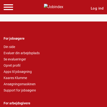
Log ind
For jobsøgere
Din side
Evaluer din arbejdsplads
Se evalueringer
Opret profil
Apps til jobsøgning
Kaares Klumme
Ansøgningsmaskinen
Support for jobsøgere
For arbejdsgivere