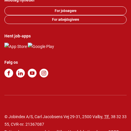
Modtag nyheder
For jobsøgere
For arbejdsgivere
Hent job-apps
Følg os
© Jobindex A/S, Carl Jacobsens Vej 29-31, 2500 Valby,
Tlf.
38 32 33
55
, CVR-nr. 21367087