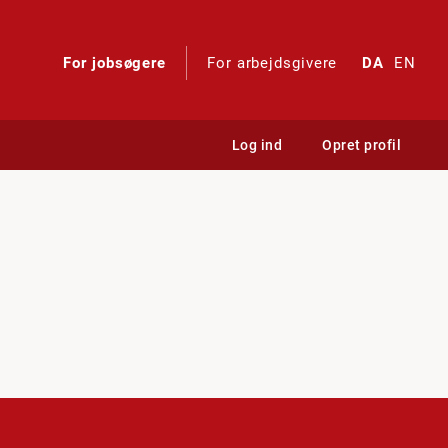
For jobsøgere
For arbejdsgivere
DA
EN
Log ind
Opret profil