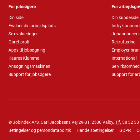
For jobsøgere
For arbejdsgi
Din side
Din kundeside
Evaluer din arbejdsplads
Indryk annonc
Se evalueringer
Jobannonceri
Opret profil
Rekruttering
Apps til jobsøgning
Employer bran
Kaares Klumme
International
Ansøgningsmaskinen
Se virksomheds
Support for jobsøgere
Support for ar
© Jobindex A/S, Carl Jacobsens Vej 29-31, 2500 Valby,
Tlf.
38 32 33
Betingelser og persondatapolitik
Handelsbetingelser
GDPR
C