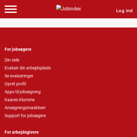
Log ind
For jobsøgere
Din side
Evaluer din arbejdsplads
Se evalueringer
Opret profil
Apps til jobsøgning
Kaares Klumme
Ansøgningsmaskinen
Support for jobsøgere
For arbejdsgivere