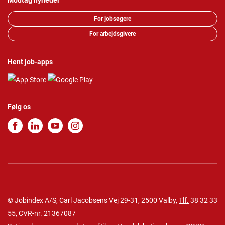
Modtag nyheder
For jobsøgere
For arbejdsgivere
Hent job-apps
Følg os
© Jobindex A/S, Carl Jacobsens Vej 29-31, 2500 Valby,
Tlf.
38 32 33
55
, CVR-nr. 21367087