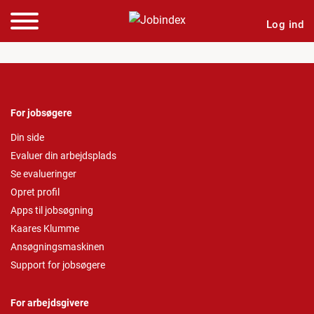
Log ind
For jobsøgere
Din side
Evaluer din arbejdsplads
Se evalueringer
Opret profil
Apps til jobsøgning
Kaares Klumme
Ansøgningsmaskinen
Support for jobsøgere
For arbejdsgivere