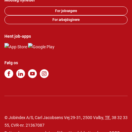
Modtag nyheder
For jobsøgere
For arbejdsgivere
Hent job-apps
Følg os
© Jobindex A/S, Carl Jacobsens Vej 29-31, 2500 Valby,
Tlf.
38 32 33
55
, CVR-nr. 21367087