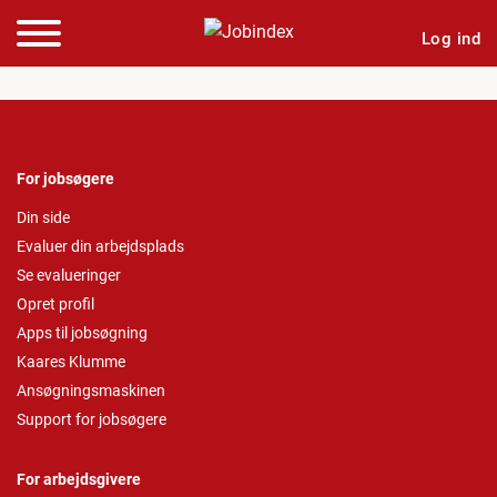
Log ind
For jobsøgere
Din side
Evaluer din arbejdsplads
Se evalueringer
Opret profil
Apps til jobsøgning
Kaares Klumme
Ansøgningsmaskinen
Support for jobsøgere
For arbejdsgivere