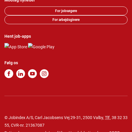
Modtag nyheder
For jobsøgere
For arbejdsgivere
Hent job-apps
Følg os
© Jobindex A/S, Carl Jacobsens Vej 29-31, 2500 Valby,
Tlf.
38 32 33
55
, CVR-nr. 21367087