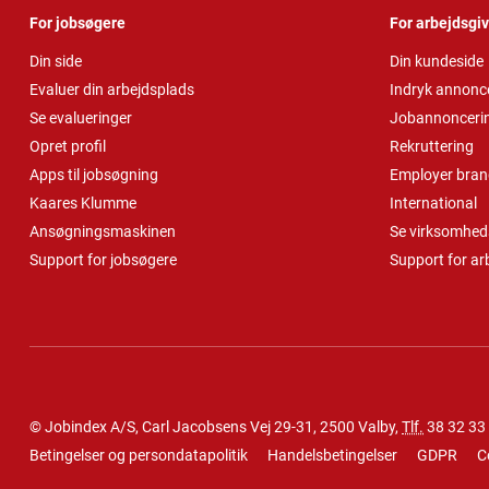
For jobsøgere
For arbejdsgi
Din side
Din kundeside
Evaluer din arbejdsplads
Indryk annonc
Se evalueringer
Jobannonceri
Opret profil
Rekruttering
Apps til jobsøgning
Employer bran
Kaares Klumme
International
Ansøgningsmaskinen
Se virksomheds
Support for jobsøgere
Support for ar
© Jobindex A/S, Carl Jacobsens Vej 29-31, 2500 Valby,
Tlf.
38 32 33
Betingelser og persondatapolitik
Handelsbetingelser
GDPR
C