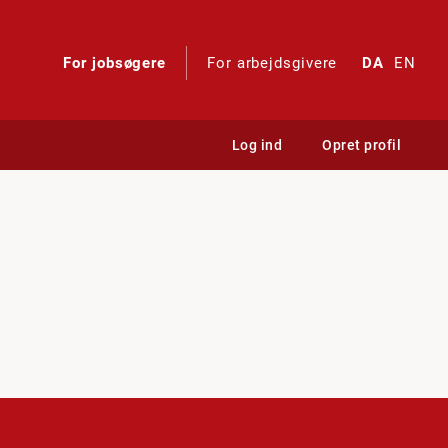
For jobsøgere
For arbejdsgivere
DA
EN
Log ind
Opret profil