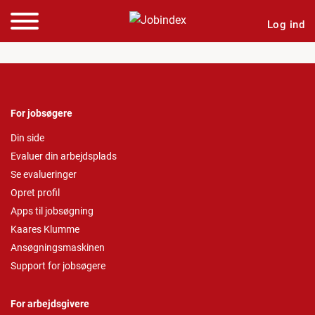
Log ind
For jobsøgere
Din side
Evaluer din arbejdsplads
Se evalueringer
Opret profil
Apps til jobsøgning
Kaares Klumme
Ansøgningsmaskinen
Support for jobsøgere
For arbejdsgivere