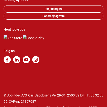
Modtag nyheder
For jobsøgere
For arbejdsgivere
Hent job-apps
Følg os
© Jobindex A/S, Carl Jacobsens Vej 29-31, 2500 Valby,
Tlf.
38 32 33
55
, CVR-nr. 21367087