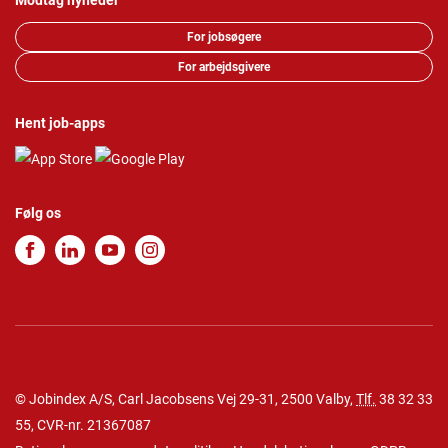
Modtag nyheder
For jobsøgere
For arbejdsgivere
Hent job-apps
Følg os
© Jobindex A/S, Carl Jacobsens Vej 29-31, 2500 Valby,
Tlf.
38 32 33
55
, CVR-nr. 21367087