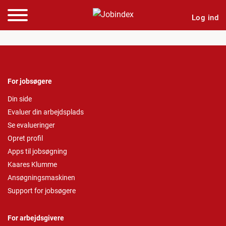
Log ind
For jobsøgere
Din side
Evaluer din arbejdsplads
Se evalueringer
Opret profil
Apps til jobsøgning
Kaares Klumme
Ansøgningsmaskinen
Support for jobsøgere
For arbejdsgivere