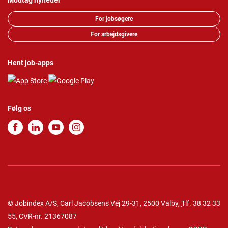
Modtag nyheder
For jobsøgere
For arbejdsgivere
Hent job-apps
Følg os
© Jobindex A/S, Carl Jacobsens Vej 29-31, 2500 Valby,
Tlf.
38 32 33
55
, CVR-nr. 21367087