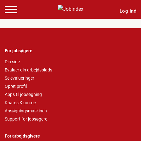
Log ind
For jobsøgere
Din side
Evaluer din arbejdsplads
Se evalueringer
Opret profil
Apps til jobsøgning
Kaares Klumme
Ansøgningsmaskinen
Support for jobsøgere
For arbejdsgivere