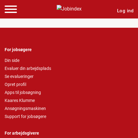
Log ind
For jobsøgere
Din side
Evaluer din arbejdsplads
Se evalueringer
Opret profil
Apps til jobsøgning
Kaares Klumme
Ansøgningsmaskinen
Support for jobsøgere
For arbejdsgivere