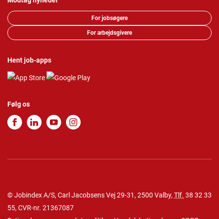
Modtag nyheder
For jobsøgere
For arbejdsgivere
Hent job-apps
Følg os
© Jobindex A/S, Carl Jacobsens Vej 29-31, 2500 Valby,
Tlf.
38 32 33
55
, CVR-nr. 21367087