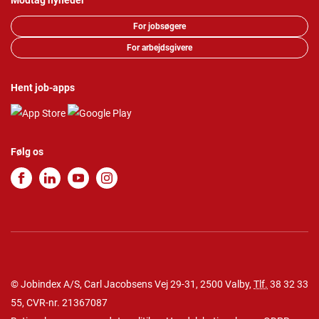
Modtag nyheder
For jobsøgere
For arbejdsgivere
Hent job-apps
Følg os
© Jobindex A/S, Carl Jacobsens Vej 29-31, 2500 Valby,
Tlf.
38 32 33
55
, CVR-nr. 21367087