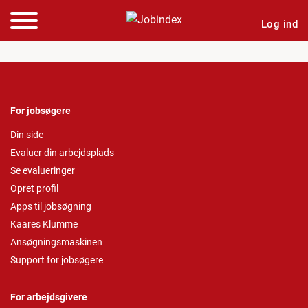
Log ind
For jobsøgere
Din side
Evaluer din arbejdsplads
Se evalueringer
Opret profil
Apps til jobsøgning
Kaares Klumme
Ansøgningsmaskinen
Support for jobsøgere
For arbejdsgivere