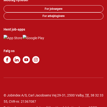
Modtag nyheder
For jobsøgere
For arbejdsgivere
Hent job-apps
Følg os
© Jobindex A/S, Carl Jacobsens Vej 29-31, 2500 Valby,
Tlf.
38 32 33
55
, CVR-nr. 21367087