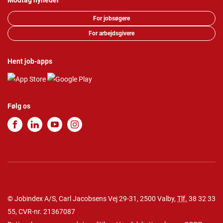
Modtag nyheder
For jobsøgere
For arbejdsgivere
Hent job-apps
Følg os
© Jobindex A/S, Carl Jacobsens Vej 29-31, 2500 Valby,
Tlf.
38 32 33
55
, CVR-nr. 21367087