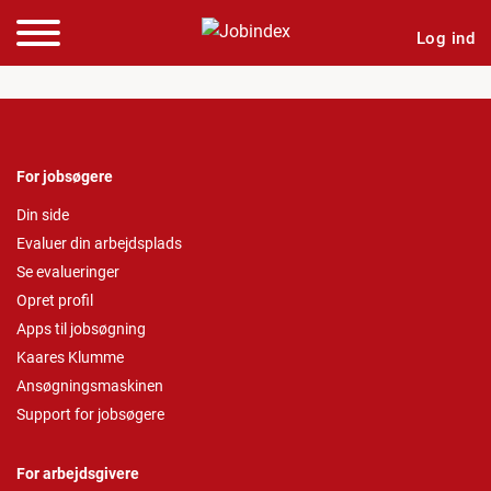
Log ind
For jobsøgere
Din side
Evaluer din arbejdsplads
Se evalueringer
Opret profil
Apps til jobsøgning
Kaares Klumme
Ansøgningsmaskinen
Support for jobsøgere
For arbejdsgivere