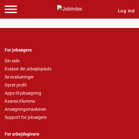
Log ind
For jobsøgere
Din side
Evaluer din arbejdsplads
Se evalueringer
Opret profil
Apps til jobsøgning
Kaares Klumme
Ansøgningsmaskinen
Support for jobsøgere
For arbejdsgivere