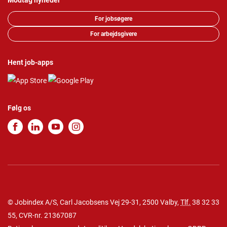
Modtag nyheder
For jobsøgere
For arbejdsgivere
Hent job-apps
Følg os
© Jobindex A/S, Carl Jacobsens Vej 29-31, 2500 Valby,
Tlf.
38 32 33
55
, CVR-nr. 21367087