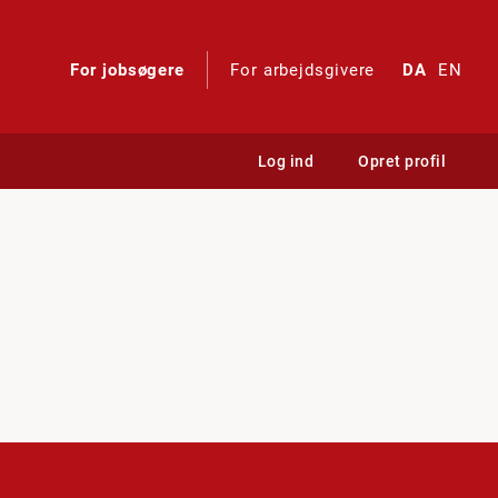
For jobsøgere
For arbejdsgivere
DA
EN
Log ind
Opret profil