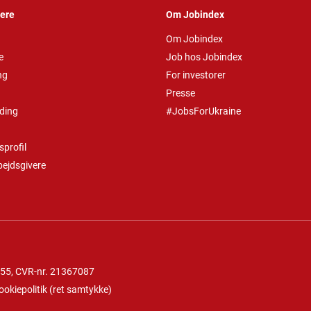
vere
Om Jobindex
Om Jobindex
e
Job hos Jobindex
ng
For investorer
Presse
ding
#JobsForUkraine
profil
bejdsgivere
 55
, CVR-nr. 21367087
ookiepolitik
(
ret samtykke
)