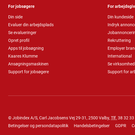
For jobsøgere
For arbejdsgi
Din side
Din kundeside
Evaluer din arbejdsplads
Indryk annonc
Se evalueringer
Jobannonceri
Opret profil
Rekruttering
Apps til jobsøgning
Employer bran
Kaares Klumme
International
Ansøgningsmaskinen
Se virksomheds
Support for jobsøgere
Support for ar
© Jobindex A/S, Carl Jacobsens Vej 29-31, 2500 Valby,
Tlf.
38 32 33
Betingelser og persondatapolitik
Handelsbetingelser
GDPR
C