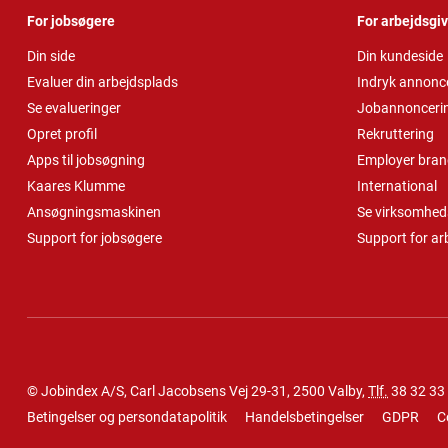
For jobsøgere
For arbejdsgi
Din side
Din kundeside
Evaluer din arbejdsplads
Indryk annonc
Se evalueringer
Jobannonceri
Opret profil
Rekruttering
Apps til jobsøgning
Employer bran
Kaares Klumme
International
Ansøgningsmaskinen
Se virksomheds
Support for jobsøgere
Support for ar
© Jobindex A/S, Carl Jacobsens Vej 29-31, 2500 Valby,
Tlf.
38 32 33
Betingelser og persondatapolitik
Handelsbetingelser
GDPR
C