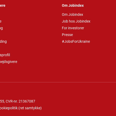
vere
Om Jobindex
Om Jobindex
e
Job hos Jobindex
ng
For investorer
Presse
ding
#JobsForUkraine
profil
bejdsgivere
 55
, CVR-nr. 21367087
ookiepolitik
(
ret samtykke
)