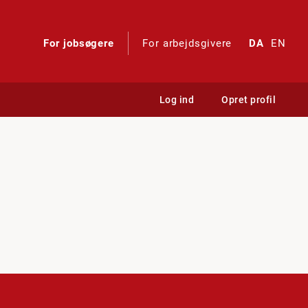
For jobsøgere
For arbejdsgivere
DA
EN
Log ind
Opret profil