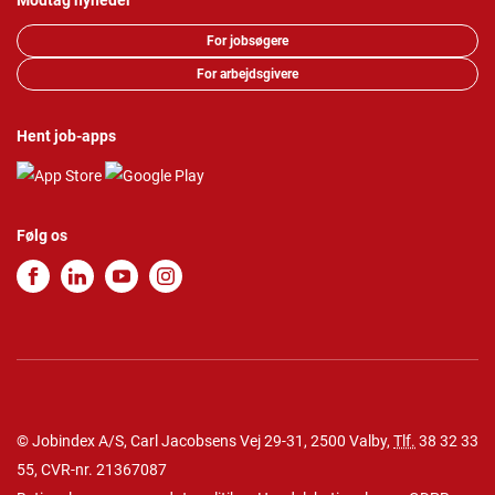
Modtag nyheder
For jobsøgere
For arbejdsgivere
Hent job-apps
Følg os
© Jobindex A/S, Carl Jacobsens Vej 29-31, 2500 Valby,
Tlf.
38 32 33
55
, CVR-nr. 21367087