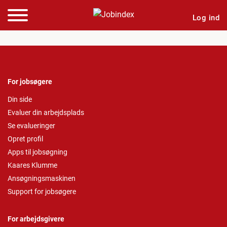
Log ind
For jobsøgere
Din side
Evaluer din arbejdsplads
Se evalueringer
Opret profil
Apps til jobsøgning
Kaares Klumme
Ansøgningsmaskinen
Support for jobsøgere
For arbejdsgivere