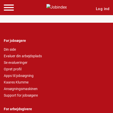
Log ind
For jobsøgere
Din side
Evaluer din arbejdsplads
Se evalueringer
Opret profil
Apps til jobsøgning
Kaares Klumme
Ansøgningsmaskinen
Support for jobsøgere
For arbejdsgivere