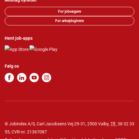
Modtag nyheder
For jobsøgere
For arbejdsgivere
Hent job-apps
Følg os
© Jobindex A/S, Carl Jacobsens Vej 29-31, 2500 Valby,
Tlf.
38 32 33
55
, CVR-nr. 21367087