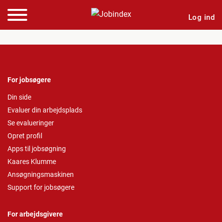
Log ind
For jobsøgere
Din side
Evaluer din arbejdsplads
Se evalueringer
Opret profil
Apps til jobsøgning
Kaares Klumme
Ansøgningsmaskinen
Support for jobsøgere
For arbejdsgivere