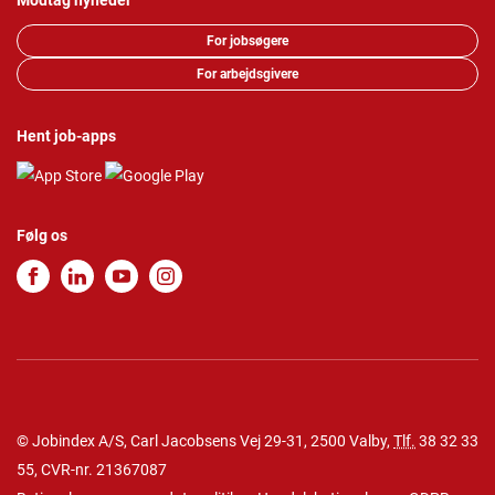
Modtag nyheder
For jobsøgere
For arbejdsgivere
Hent job-apps
Følg os
© Jobindex A/S, Carl Jacobsens Vej 29-31, 2500 Valby,
Tlf.
38 32 33
55
, CVR-nr. 21367087