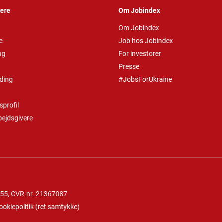
vere
Om Jobindex
Om Jobindex
e
Job hos Jobindex
ng
For investorer
Presse
ding
#JobsForUkraine
profil
bejdsgivere
 55
, CVR-nr. 21367087
ookiepolitik
(
ret samtykke
)