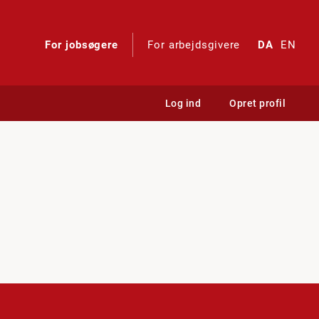
For jobsøgere
For arbejdsgivere
DA
EN
Log ind
Opret profil