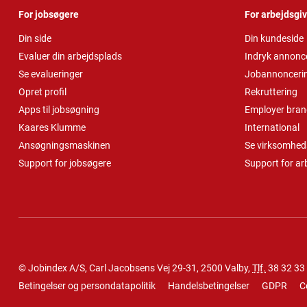
For jobsøgere
For arbejdsgi
Din side
Din kundeside
Evaluer din arbejdsplads
Indryk annonc
Se evalueringer
Jobannonceri
Opret profil
Rekruttering
Apps til jobsøgning
Employer bran
Kaares Klumme
International
Ansøgningsmaskinen
Se virksomheds
Support for jobsøgere
Support for ar
© Jobindex A/S, Carl Jacobsens Vej 29-31, 2500 Valby,
Tlf.
38 32 33
Betingelser og persondatapolitik
Handelsbetingelser
GDPR
C