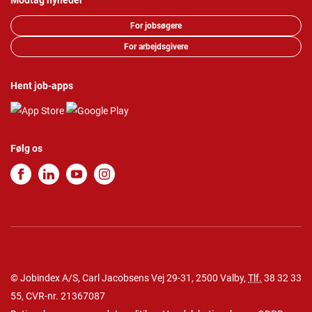
Modtag nyheder
For jobsøgere
For arbejdsgivere
Hent job-apps
Følg os
© Jobindex A/S, Carl Jacobsens Vej 29-31, 2500 Valby,
Tlf.
38 32 33
55
, CVR-nr. 21367087