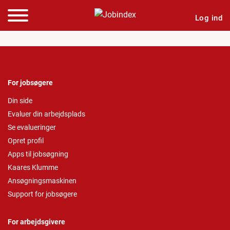
Log ind
For jobsøgere
Din side
Evaluer din arbejdsplads
Se evalueringer
Opret profil
Apps til jobsøgning
Kaares Klumme
Ansøgningsmaskinen
Support for jobsøgere
For arbejdsgivere