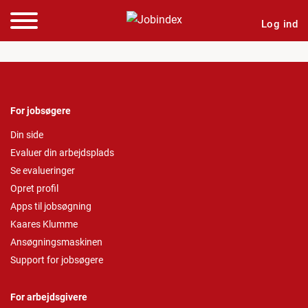
Log ind
For jobsøgere
Din side
Evaluer din arbejdsplads
Se evalueringer
Opret profil
Apps til jobsøgning
Kaares Klumme
Ansøgningsmaskinen
Support for jobsøgere
For arbejdsgivere