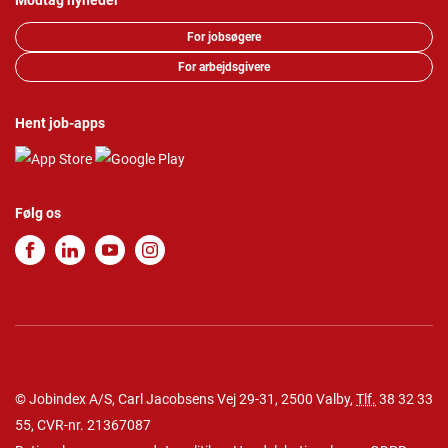
Modtag nyheder
For jobsøgere
For arbejdsgivere
Hent job-apps
Følg os
© Jobindex A/S, Carl Jacobsens Vej 29-31, 2500 Valby,
Tlf.
38 32 33
55
, CVR-nr. 21367087