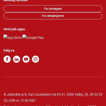
Modtag nyheder
For jobsøgere
For arbejdsgivere
Hent job-apps
Følg os
© Jobindex A/S, Carl Jacobsens Vej 29-31, 2500 Valby,
Tlf.
38 32 33
55
, CVR-nr. 21367087