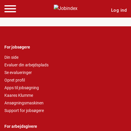
Log ind
For jobsøgere
Din side
Evaluer din arbejdsplads
Se evalueringer
Opret profil
Apps til jobsøgning
Kaares Klumme
Ansøgningsmaskinen
Support for jobsøgere
For arbejdsgivere