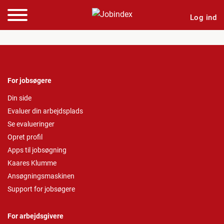
Log ind
For jobsøgere
Din side
Evaluer din arbejdsplads
Se evalueringer
Opret profil
Apps til jobsøgning
Kaares Klumme
Ansøgningsmaskinen
Support for jobsøgere
For arbejdsgivere