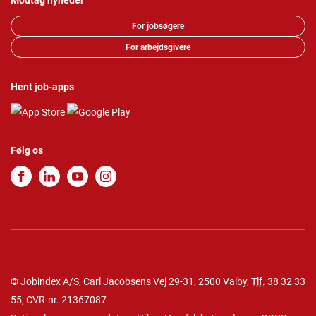
Modtag nyheder
For jobsøgere
For arbejdsgivere
Hent job-apps
Følg os
© Jobindex A/S, Carl Jacobsens Vej 29-31, 2500 Valby,
Tlf.
38 32 33
55
, CVR-nr. 21367087