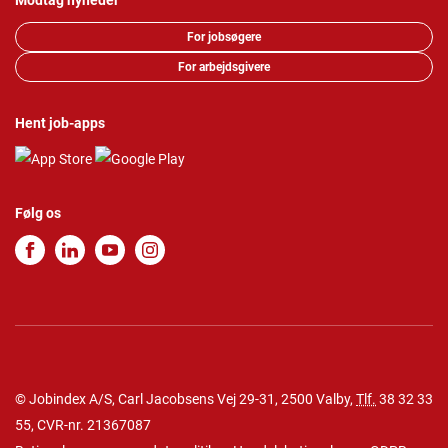
Modtag nyheder
For jobsøgere
For arbejdsgivere
Hent job-apps
Følg os
© Jobindex A/S, Carl Jacobsens Vej 29-31, 2500 Valby,
Tlf.
38 32 33
55
, CVR-nr. 21367087