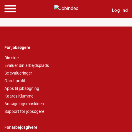
Log ind
For jobsøgere
Din side
Evaluer din arbejdsplads
Se evalueringer
Opret profil
Apps til jobsøgning
Kaares Klumme
Ansøgningsmaskinen
Support for jobsøgere
For arbejdsgivere