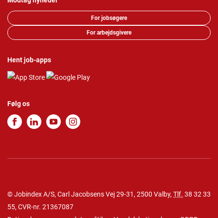
Modtag nyheder
For jobsøgere
For arbejdsgivere
Hent job-apps
Følg os
© Jobindex A/S, Carl Jacobsens Vej 29-31, 2500 Valby,
Tlf.
38 32 33
55
, CVR-nr. 21367087