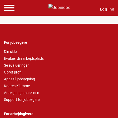
Log ind
For jobsøgere
Din side
Evaluer din arbejdsplads
Se evalueringer
Opret profil
Apps til jobsøgning
Kaares Klumme
Ansøgningsmaskinen
Support for jobsøgere
For arbejdsgivere