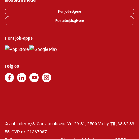
Modtag nyheder
For jobsøgere
For arbejdsgivere
Hent job-apps
Følg os
© Jobindex A/S, Carl Jacobsens Vej 29-31, 2500 Valby,
Tlf.
38 32 33
55
, CVR-nr. 21367087