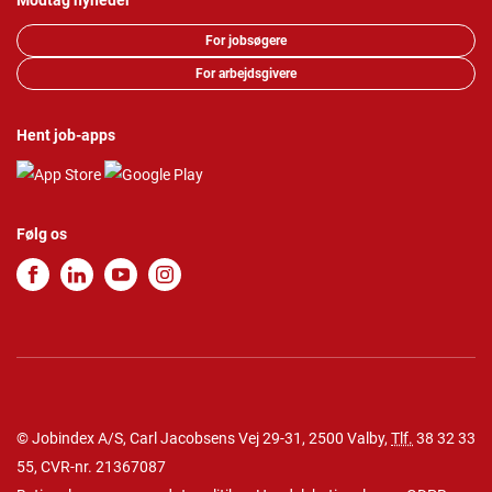
Modtag nyheder
For jobsøgere
For arbejdsgivere
Hent job-apps
Følg os
© Jobindex A/S, Carl Jacobsens Vej 29-31, 2500 Valby,
Tlf.
38 32 33
55
, CVR-nr. 21367087