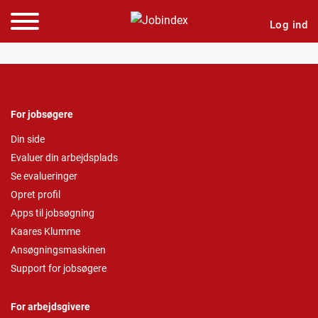
Log ind
For jobsøgere
Din side
Evaluer din arbejdsplads
Se evalueringer
Opret profil
Apps til jobsøgning
Kaares Klumme
Ansøgningsmaskinen
Support for jobsøgere
For arbejdsgivere