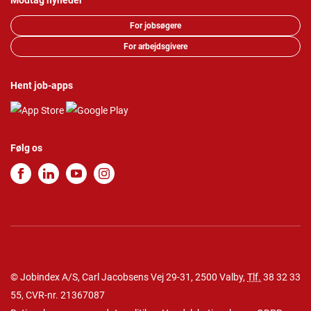
Modtag nyheder
For jobsøgere
For arbejdsgivere
Hent job-apps
Følg os
© Jobindex A/S, Carl Jacobsens Vej 29-31, 2500 Valby,
Tlf.
38 32 33
55
, CVR-nr. 21367087