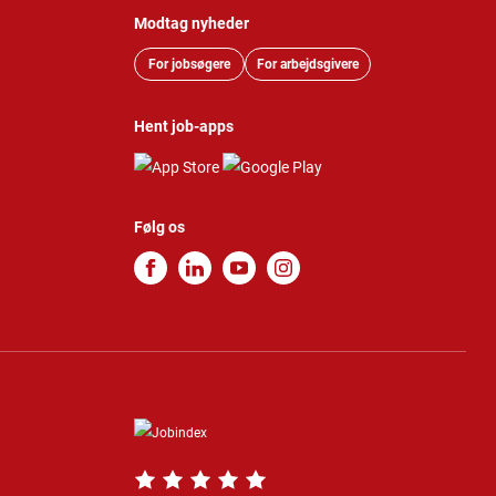
Modtag nyheder
For jobsøgere
For arbejdsgivere
Hent job-apps
Følg os