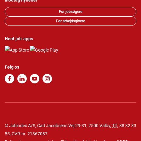
Modtag nyheder
For jobsøgere
For arbejdsgivere
Hent job-apps
Følg os
© Jobindex A/S, Carl Jacobsens Vej 29-31, 2500 Valby,
Tlf.
38 32 33
55
, CVR-nr. 21367087