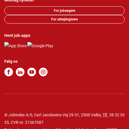
Modtag nyheder
For jobsøgere
For arbejdsgivere
Hent job-apps
Følg os
© Jobindex A/S, Carl Jacobsens Vej 29-31, 2500 Valby,
Tlf.
38 32 33
55
, CVR-nr. 21367087