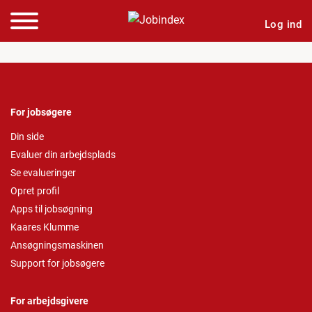
Log ind
For jobsøgere
Din side
Evaluer din arbejdsplads
Se evalueringer
Opret profil
Apps til jobsøgning
Kaares Klumme
Ansøgningsmaskinen
Support for jobsøgere
For arbejdsgivere