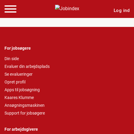
Log ind
For jobsøgere
Din side
Evaluer din arbejdsplads
Se evalueringer
Opret profil
Apps til jobsøgning
Kaares Klumme
Ansøgningsmaskinen
Support for jobsøgere
For arbejdsgivere