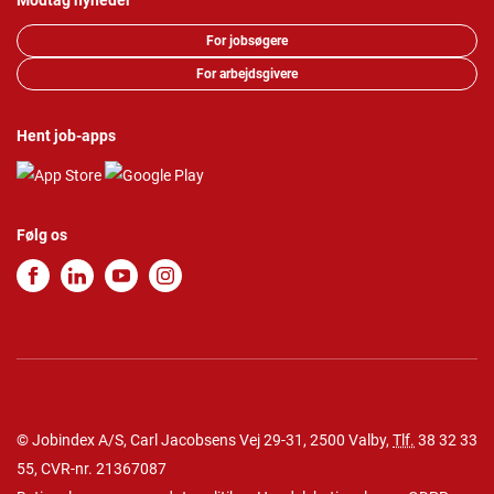
Modtag nyheder
For jobsøgere
For arbejdsgivere
Hent job-apps
Følg os
© Jobindex A/S, Carl Jacobsens Vej 29-31, 2500 Valby,
Tlf.
38 32 33
55
, CVR-nr. 21367087