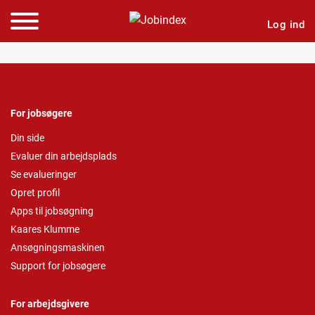
Log ind
For jobsøgere
Din side
Evaluer din arbejdsplads
Se evalueringer
Opret profil
Apps til jobsøgning
Kaares Klumme
Ansøgningsmaskinen
Support for jobsøgere
For arbejdsgivere