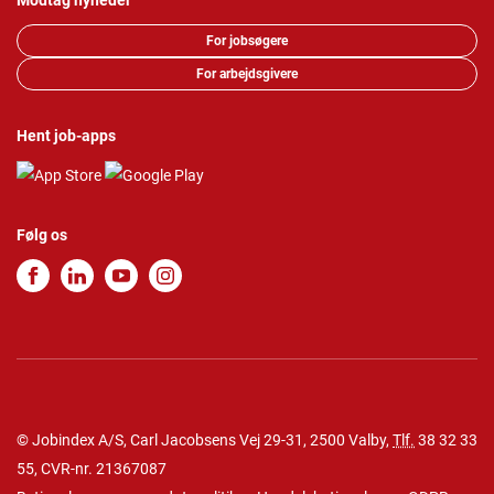
Modtag nyheder
For jobsøgere
For arbejdsgivere
Hent job-apps
Følg os
© Jobindex A/S, Carl Jacobsens Vej 29-31, 2500 Valby,
Tlf.
38 32 33
55
, CVR-nr. 21367087