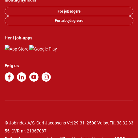
Modtag nyheder
For jobsøgere
For arbejdsgivere
Hent job-apps
Følg os
© Jobindex A/S, Carl Jacobsens Vej 29-31, 2500 Valby,
Tlf.
38 32 33
55
, CVR-nr. 21367087