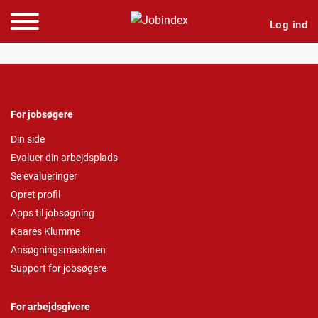
Log ind
For jobsøgere
Din side
Evaluer din arbejdsplads
Se evalueringer
Opret profil
Apps til jobsøgning
Kaares Klumme
Ansøgningsmaskinen
Support for jobsøgere
For arbejdsgivere